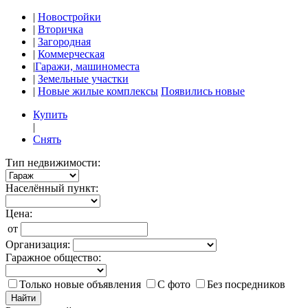
|
Новостройки
|
Вторичка
|
Загородная
|
Коммерческая
|
Гаражи, машиноместа
|
Земельные участки
|
Новые жилые комплексы
Появились новые
Купить
|
Снять
Тип недвижимости:
Населённый пункт:
Цена:
от
Организация:
Гаражное общество:
Только новые объявления
С фото
Без посредников
Найти