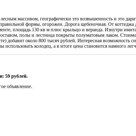
лесным массивом, географически это возвышенность и это дар
правильной формы, огорожен. Дорога щебеночная. От коттеджа д
енте, площадь 130 кв м плюс крыльцо и веранда. Изнутри имита
составом, полы и лестница покрыты полуматовым лаком. Стоимос
нте) добавит около 800 тысяч рублей. Интересная возможность с
ы использовать колодец, а в итоге цена становится намного легч
: 59 рублей.
гое объявление.