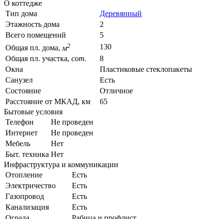
О коттедже
Тип дома
Деревянный
Этажность дома
2
Всего помещений
5
2
130
Общая пл. дома,
м
Общая пл. участка,
сот.
8
Окна
Пластиковые стеклопакеты
Санузел
Есть
Состояние
Отличное
Расстояние от МКАД, км
65
Бытовые условия
Телефон
Не проведен
Интернет
Не проведен
Мебель
Нет
Быт. техника
Нет
Инфраструктура и коммуникации
Отопление
Есть
Электричество
Есть
Газопровод
Есть
Канализация
Есть
Ограда
Рабица и профлист