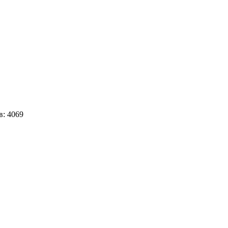
в:
4069