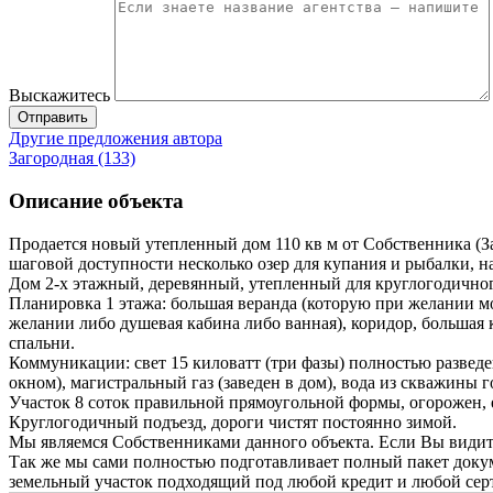
Выскажитесь
Отправить
Другие предложения автора
Загородная (133)
Описание объекта
Продается новый утепленный дом 110 кв м от Собственника (З
шаговой доступности несколько озер для купания и рыбалки, на
Дом 2-х этажный, деревянный, утепленный для круглогодично
Планировка 1 этажа: большая веранда (которую при желании мо
желании либо душевая кабина либо ванная), коридор, большая к
спальни.
Коммуникации: свет 15 киловатт (три фазы) полностью разведе
окном), магистральный газ (заведен в дом), вода из скважины г
Участок 8 соток правильной прямоугольной формы, огорожен, 
Круглогодичный подъезд, дороги чистят постоянно зимой.
Мы являемся Собственниками данного объекта. Если Вы видите
Так же мы сами полностью подготавливает полный пакет докум
земельный участок подходящий под любой кредит и любой сер