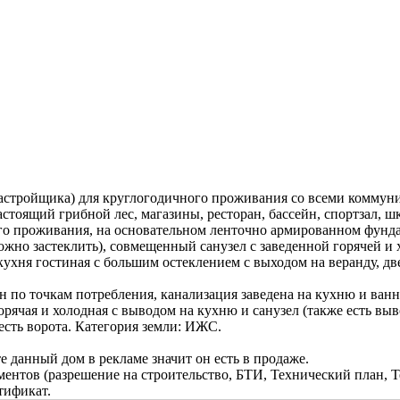
астройщика) для круглогодичного проживания со всеми коммуни
стоящий грибной лес, магазины, ресторан, бассейн, спортзал, шк
го проживания, на основательном ленточно армированном фунд
жно застеклить), совмещенный санузел с заведенной горячей и х
ухня гостиная с большим остеклением с выходом на веранду, две
н по точкам потребления, канализация заведена на кухню и ван
орячая и холодная с выводом на кухню и санузел (также есть выв
есть ворота. Категория земли: ИЖС.
 данный дом в рекламе значит он есть в продаже.
ентов (разрешение на строительство, БТИ, Технический план, Т
тификат.