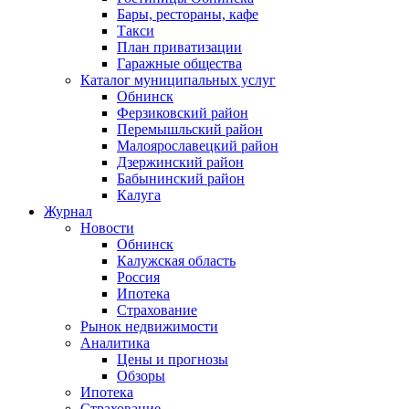
Бары, рестораны, кафе
Такси
План приватизации
Гаражные общества
Каталог муниципальных услуг
Обнинск
Ферзиковский район
Перемышльский район
Малоярославецкий район
Дзержинский район
Бабынинский район
Калуга
Журнал
Новости
Обнинск
Калужская область
Россия
Ипотека
Страхование
Рынок недвижимости
Аналитика
Цены и прогнозы
Обзоры
Ипотека
Страхование