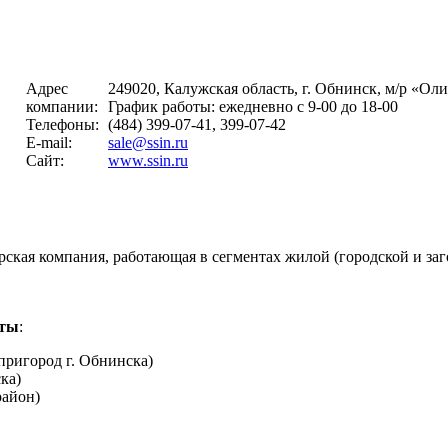
Адрес
249020, Калужская область, г. Обнинск, м/р «Ол
компании:
График работы: ежедневно c 9-00 до 18-00
Телефоны:
(484) 399-07-41, 399-07-42
E-mail:
sale@ssin.ru
Сайт:
www.ssin.ru
ая компания, работающая в сегментах жилой (городской и заг
кты
:
ригород г. Обнинска)
ка)
район)