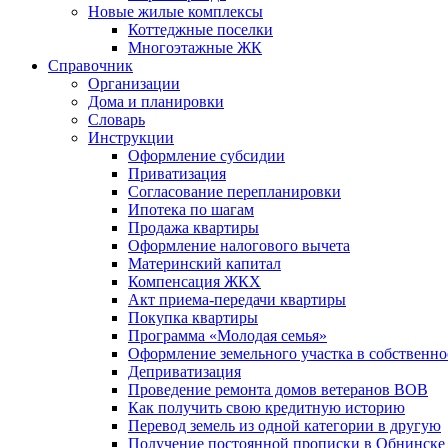
Новые жилые комплексы
Коттеджные поселки
Многоэтажные ЖК
Справочник
Организации
Дома и планировки
Словарь
Инструкции
Оформление субсидии
Приватизация
Согласование перепланировки
Ипотека по шагам
Продажа квартиры
Оформление налогового вычета
Материнский капитал
Компенсация ЖКХ
Акт приема-передачи квартиры
Покупка квартиры
Программа «Молодая семья»
Оформление земельного участка в собственно
Деприватизация
Проведение ремонта домов ветеранов ВОВ
Как получить свою кредитную историю
Перевод земель из одной категории в другую
Получение постоянной прописки в Обнинске