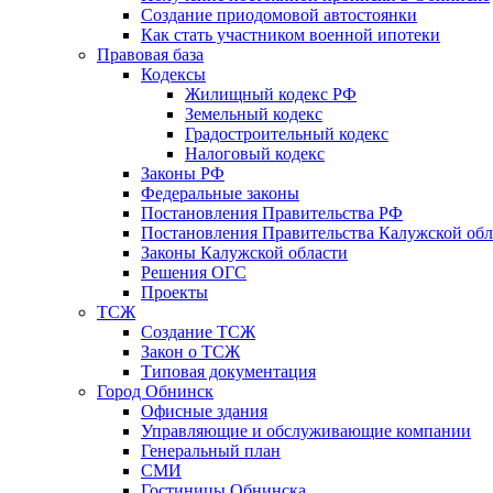
Создание приодомовой автостоянки
Как стать участником военной ипотеки
Правовая база
Кодексы
Жилищный кодекс РФ
Земельный кодекс
Градостроительный кодекс
Налоговый кодекс
Законы РФ
Федеральные законы
Постановления Правительства РФ
Постановления Правительства Калужской обл
Законы Калужской области
Решения ОГС
Проекты
ТСЖ
Создание ТСЖ
Закон о ТСЖ
Типовая документация
Город Обнинск
Офисные здания
Управляющие и обслуживающие компании
Генеральный план
СМИ
Гостиницы Обнинска