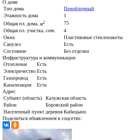
О доме
Тип дома
Пеноблочный
Этажность дома
1
2
75
Общая пл. дома,
м
Общая пл. участка,
сот.
4
Окна
Пластиковые стеклопакеты
Санузел
Есть
Состояние
Без отделки
Инфраструктура и коммуникации
Отопление
Есть
Электричество
Есть
Газопровод
Есть
Канализация
Есть
Адрес
Субъект (область)
Калужская область
Район
Боровский район
Населенный пункт
деревня Кабицыно
Поделиться объявлением в соцсетях: