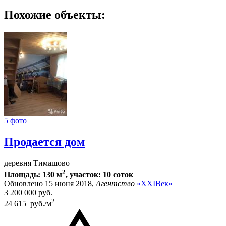
Похожие объекты:
5 фото
Продается дом
деревня Тимашово
2
Площадь: 130 м
, участок: 10 соток
Обновлено 15 июня 2018,
Агентство
«XXIВек»
3 200 000
руб.
2
24 615 руб./м