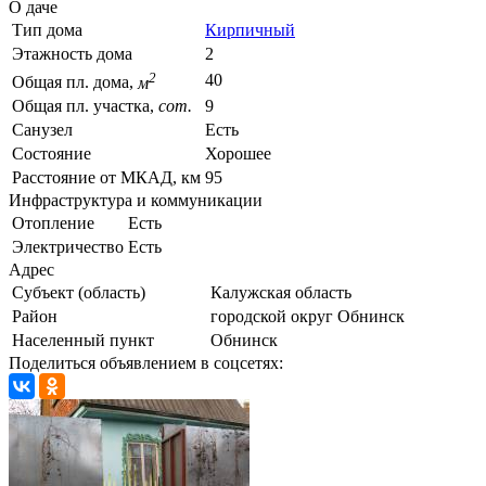
О даче
Тип дома
Кирпичный
Этажность дома
2
2
40
Общая пл. дома,
м
Общая пл. участка,
сот.
9
Санузел
Есть
Состояние
Хорошее
Расстояние от МКАД, км
95
Инфраструктура и коммуникации
Отопление
Есть
Электричество
Есть
Адрес
Субъект (область)
Калужская область
Район
городской округ Обнинск
Населенный пункт
Обнинск
Поделиться объявлением в соцсетях: