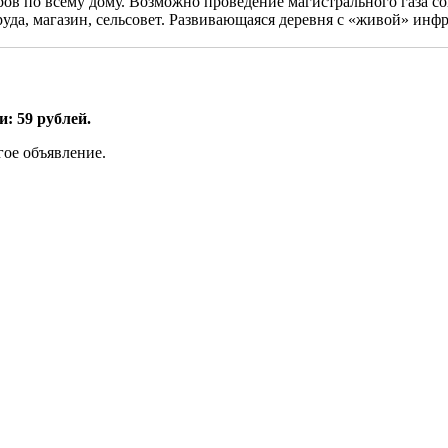
ов по всему дому. Возможно проведение магистрального газа со
уда, магазин, сельсовет. Развивающаяся деревня с «живой» инфр
: 59 рублей.
гое объявление.