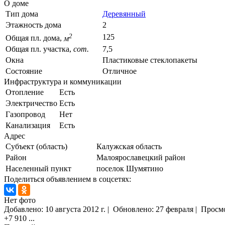
О доме
Тип дома
Деревянный
Этажность дома
2
2
125
Общая пл. дома,
м
Общая пл. участка,
сот.
7,5
Окна
Пластиковые стеклопакеты
Состояние
Отличное
Инфраструктура и коммуникации
Отопление
Есть
Электричество
Есть
Газопровод
Нет
Канализация
Есть
Адрес
Субъект (область)
Калужская область
Район
Малоярославецкий район
Населенный пункт
поселок Шумятино
Поделиться объявлением в соцсетях:
Нет фото
Добавлено:
10 августа 2012 г.
|
Обновлено: 27 февраля
|
Просм
+7 910
...