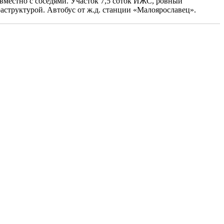
вместно с соседями. Участок 7,5 соток ИЖС, ровный
аструктурой. Автобус от ж.д. станции «Малоярославец».