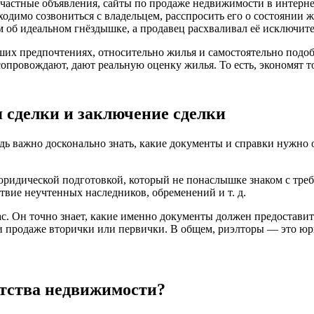
 частные объявления, сайты по продаже недвижимости в интерне
димо созвониться с владельцем, расспросить его о состоянии ж
ям об идеальном гнёздышке, а продавец расхваливал её исключит
ших предпочтениях, относительно жилья и самостоятельно подоб
сопровождают, дают реальную оценку жилья. То есть, экономят т
 сделки и заключение сделки
 важно досконально знать, какие документы и справки нужно об
 юридической подготовкой, который не понаслышке знаком с тре
тствие неучтенных наследников, обременений
и т. д.
ас. Он точно знает, какие именно документы должен предостави
и продаже вторички или первички. В общем, риэлторы — это юр
нтства недвижимости?