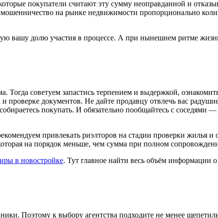
которые покупатели считают эту сумму неоправданной и отказыв
ку мошенничество на рынке недвижимости пропорционально коли
ую вашу долю участия в процессе. А при нынешнем ритме жизни 
. Тогда советуем запастись терпением и выдержкой, ознакомить
 проверке документов. Не дайте продавцу отвлечь вас радушием
бираетесь покупать. И обязательно пообщайтесь с соседями — о
 рекомендуем привлекать риэлторов на стадии проверки жилья и
 которая на порядок меньше, чем сумма при полном сопровождени
иры в новостройке
. Тут главное найти весь объём информации о
ники. Поэтому к выбору агентства подходите не менее щепетиль