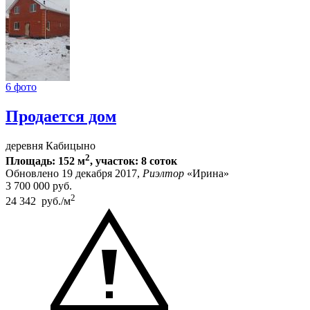
6 фото
Продается дом
деревня Кабицыно
2
Площадь: 152 м
, участок: 8 соток
Обновлено 19 декабря 2017,
Риэлтор
«Ирина»
3 700 000
руб.
2
24 342 руб./м