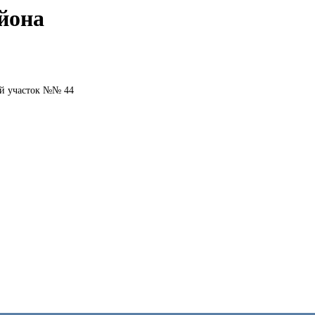
йона
й участок №№ 44