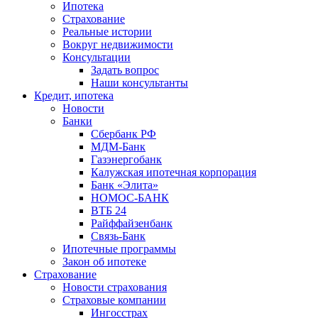
Ипотека
Страхование
Реальные истории
Вокруг недвижимости
Консультации
Задать вопрос
Наши консультанты
Кредит, ипотека
Новости
Банки
Сбербанк РФ
МДМ-Банк
Газэнергобанк
Калужская ипотечная корпорация
Банк «Элита»
НОМОС-БАНК
ВТБ 24
Райффайзенбанк
Связь-Банк
Ипотечные программы
Закон об ипотеке
Страхование
Новости страхования
Страховые компании
Ингосстрах