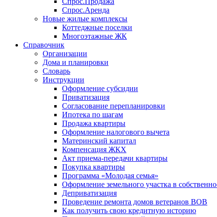
Спрос.Продажа
Спрос.Аренда
Новые жилые комплексы
Коттеджные поселки
Многоэтажные ЖК
Справочник
Организации
Дома и планировки
Словарь
Инструкции
Оформление субсидии
Приватизация
Согласование перепланировки
Ипотека по шагам
Продажа квартиры
Оформление налогового вычета
Материнский капитал
Компенсация ЖКХ
Акт приема-передачи квартиры
Покупка квартиры
Программа «Молодая семья»
Оформление земельного участка в собственно
Деприватизация
Проведение ремонта домов ветеранов ВОВ
Как получить свою кредитную историю