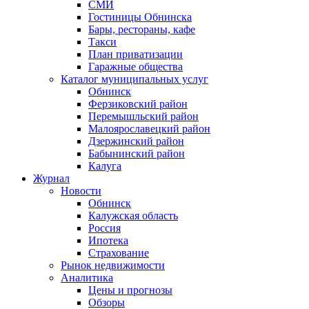
СМИ
Гостиницы Обнинска
Бары, рестораны, кафе
Такси
План приватизации
Гаражные общества
Каталог муниципальных услуг
Обнинск
Ферзиковский район
Перемышльский район
Малоярославецкий район
Дзержинский район
Бабынинский район
Калуга
Журнал
Новости
Обнинск
Калужская область
Россия
Ипотека
Страхование
Рынок недвижимости
Аналитика
Цены и прогнозы
Обзоры