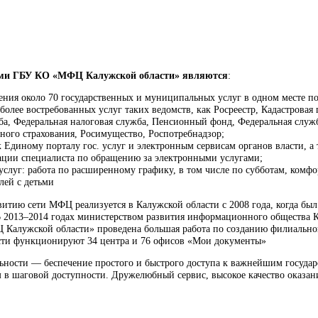
ми ГБУ КО «МФЦ Калужской области» являются
:
ния около 70 государственных и муниципальных услуг в одном месте п
олее востребованных услуг таких ведомств, как Росреестр, Кадастровая 
а, Федеральная налоговая служба, Пенсионный фонд, Федеральная служб
ого страхования, Росимущество, Роспотребнадзор;
 Единому порталу гос. услуг и электронным сервисам органов власти, а
ации специалиста по обращению за электронными услугами;
услуг: работа по расширенному графику, в том числе по субботам, комфо
лей с детьми
витию сети МФЦ реализуется в Калужской области с 2008 года, когда был
В 2013–2014 годах министерством развития информационного общества 
 Калужской области» проведена большая работа по созданию филиально
асти функционируют 34 центра и 76 офисов «Мои документы»
ьности — беспечение простого и быстрого доступа к важнейшим госуда
в шаговой доступности. Дружелюбный сервис, высокое качество оказани