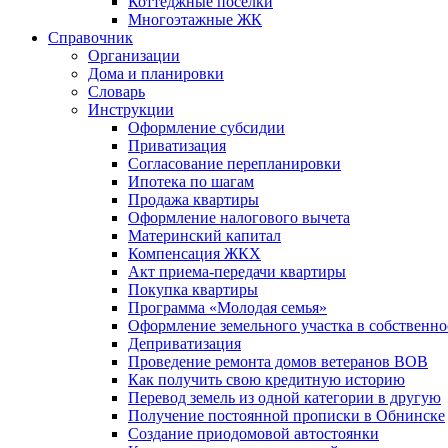
Коттеджные поселки
Многоэтажные ЖК
Справочник
Организации
Дома и планировки
Словарь
Инструкции
Оформление субсидии
Приватизация
Согласование перепланировки
Ипотека по шагам
Продажа квартиры
Оформление налогового вычета
Материнский капитал
Компенсация ЖКХ
Акт приема-передачи квартиры
Покупка квартиры
Программа «Молодая семья»
Оформление земельного участка в собственно
Деприватизация
Проведение ремонта домов ветеранов ВОВ
Как получить свою кредитную историю
Перевод земель из одной категории в другую
Получение постоянной прописки в Обнинске
Создание приодомовой автостоянки