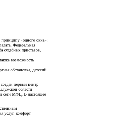
о принципу «одного окна»;
палата, Федеральная
а судебных приставов,
 также возможность
ртная обстановка, детский
 создан первый центр
Калужской области
й сети МФЦ. В настоящее
рственным
я услуг, комфорт