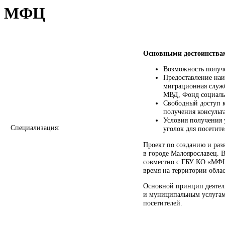
МФЦ
Основными достоинства
Возможность получе
Предоставление наиб
миграционная служб
МВД, Фонд социальн
Свободный доступ к
получения консульт
Условия получения 
Специализация:
уголок для посетите
Проект по созданию и раз
в городе Малоярославец. 
совместно с ГБУ КО «МФЦ
время на территории обл
Основной принцип деятел
и муниципальным услугам 
посетителей.