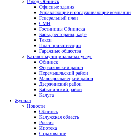
Город Обнинск
Офисные здания
Управляющие и обслуживающие компании
Генеральный план
СМИ
Гостиницы Обнинска
Бары, рестораны, кафе
Такси
План приватизации
Гаражные общества
Каталог муниципальных услуг
Обнинск
Ферзиковский район
Перемышльский район
Малоярославецкий район
Дзержинский район
Бабынинский район
Калуга
Журнал
Новости
Обнинск
Калужская область
Россия
Ипотека
Страхование