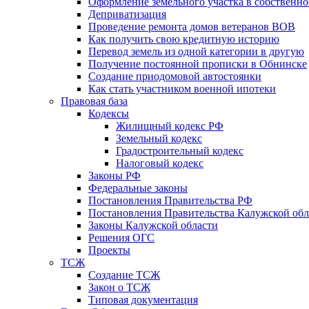
Оформление земельного участка в собственно
Деприватизация
Проведение ремонта домов ветеранов ВОВ
Как получить свою кредитную историю
Перевод земель из одной категории в другую
Получение постоянной прописки в Обнинске
Создание приодомовой автостоянки
Как стать участником военной ипотеки
Правовая база
Кодексы
Жилищный кодекс РФ
Земельный кодекс
Градостроительный кодекс
Налоговый кодекс
Законы РФ
Федеральные законы
Постановления Правительства РФ
Постановления Правительства Калужской обл
Законы Калужской области
Решения ОГС
Проекты
ТСЖ
Создание ТСЖ
Закон о ТСЖ
Типовая документация