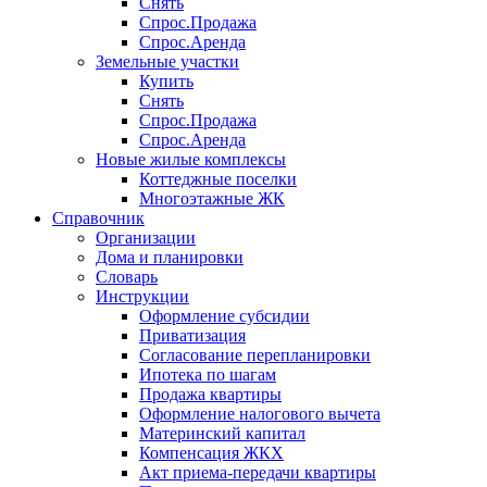
Снять
Спрос.Продажа
Спрос.Аренда
Земельные участки
Купить
Снять
Спрос.Продажа
Спрос.Аренда
Новые жилые комплексы
Коттеджные поселки
Многоэтажные ЖК
Справочник
Организации
Дома и планировки
Словарь
Инструкции
Оформление субсидии
Приватизация
Согласование перепланировки
Ипотека по шагам
Продажа квартиры
Оформление налогового вычета
Материнский капитал
Компенсация ЖКХ
Акт приема-передачи квартиры