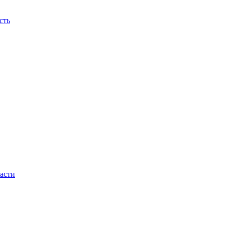
сть
асти