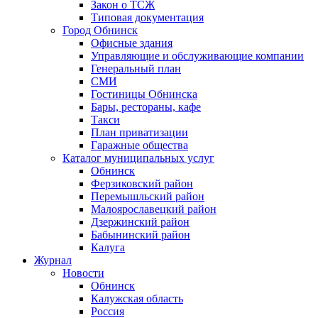
Закон о ТСЖ
Типовая документация
Город Обнинск
Офисные здания
Управляющие и обслуживающие компании
Генеральный план
СМИ
Гостиницы Обнинска
Бары, рестораны, кафе
Такси
План приватизации
Гаражные общества
Каталог муниципальных услуг
Обнинск
Ферзиковский район
Перемышльский район
Малоярославецкий район
Дзержинский район
Бабынинский район
Калуга
Журнал
Новости
Обнинск
Калужская область
Россия