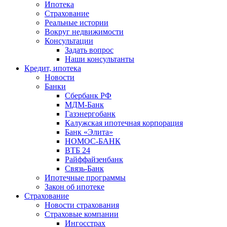
Ипотека
Страхование
Реальные истории
Вокруг недвижимости
Консультации
Задать вопрос
Наши консультанты
Кредит, ипотека
Новости
Банки
Сбербанк РФ
МДМ-Банк
Газэнергобанк
Калужская ипотечная корпорация
Банк «Элита»
НОМОС-БАНК
ВТБ 24
Райффайзенбанк
Связь-Банк
Ипотечные программы
Закон об ипотеке
Страхование
Новости страхования
Страховые компании
Ингосстрах