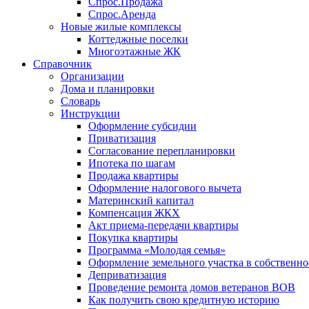
Спрос.Продажа
Спрос.Аренда
Новые жилые комплексы
Коттеджные поселки
Многоэтажные ЖК
Справочник
Организации
Дома и планировки
Словарь
Инструкции
Оформление субсидии
Приватизация
Согласование перепланировки
Ипотека по шагам
Продажа квартиры
Оформление налогового вычета
Материнский капитал
Компенсация ЖКХ
Акт приема-передачи квартиры
Покупка квартиры
Программа «Молодая семья»
Оформление земельного участка в собственно
Деприватизация
Проведение ремонта домов ветеранов ВОВ
Как получить свою кредитную историю