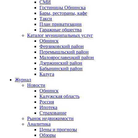
СМИ
Гостиницы Обнинска
Бары, рестораны, кафе
Такси
План приватизации
Гаражные общества
Каталог муниципальных услуг
Обнинск
Ферзиковский район
Перемышльский район
Малоярославецкий район
Дзержинский район
Бабынинский район
Калуга
Журнал
Новости
Обнинск
Калужская область
Россия
Ипотека
Страхование
Рынок недвижимости
Аналитика
Цены и прогнозы
Обзоры