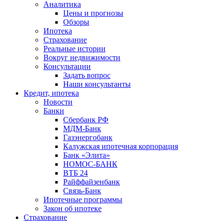
Аналитика
Цены и прогнозы
Обзоры
Ипотека
Страхование
Реальные истории
Вокруг недвижимости
Консультации
Задать вопрос
Наши консультанты
Кредит, ипотека
Новости
Банки
Сбербанк РФ
МДМ-Банк
Газэнергобанк
Калужская ипотечная корпорация
Банк «Элита»
НОМОС-БАНК
ВТБ 24
Райффайзенбанк
Связь-Банк
Ипотечные программы
Закон об ипотеке
Страхование