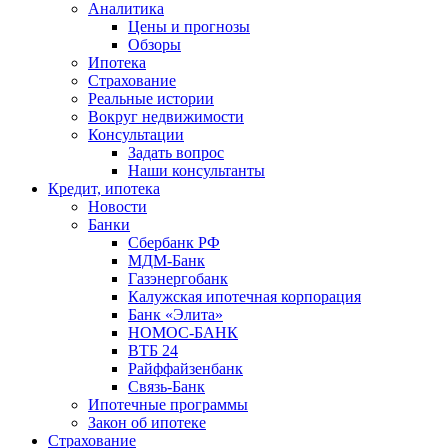
Аналитика
Цены и прогнозы
Обзоры
Ипотека
Страхование
Реальные истории
Вокруг недвижимости
Консультации
Задать вопрос
Наши консультанты
Кредит, ипотека
Новости
Банки
Сбербанк РФ
МДМ-Банк
Газэнергобанк
Калужская ипотечная корпорация
Банк «Элита»
НОМОС-БАНК
ВТБ 24
Райффайзенбанк
Связь-Банк
Ипотечные программы
Закон об ипотеке
Страхование