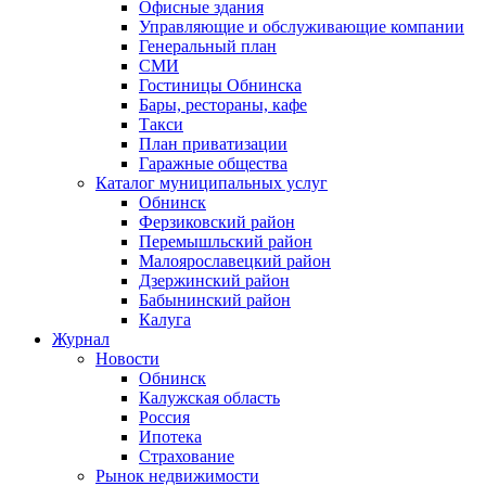
Офисные здания
Управляющие и обслуживающие компании
Генеральный план
СМИ
Гостиницы Обнинска
Бары, рестораны, кафе
Такси
План приватизации
Гаражные общества
Каталог муниципальных услуг
Обнинск
Ферзиковский район
Перемышльский район
Малоярославецкий район
Дзержинский район
Бабынинский район
Калуга
Журнал
Новости
Обнинск
Калужская область
Россия
Ипотека
Страхование
Рынок недвижимости