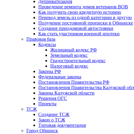
Деприватизация
Проведение ремонта домов ветеранов ВОВ
Как получить свою кредитную историю
Перевод земель из одной категории в другую
Получение постоянной прописки в Обнинске
Создание приодомовой автостоянки
Как стать участником военной ипотеки
Правовая база
Кодексы
Жилищный кодекс РФ
Земельный кодекс
Градостроительный кодекс
Налоговый кодекс
Законы РФ
Федеральные законы
Постановления Правительства РФ
Постановления Правительства Калужской обл
Законы Калужской области
Решения ОГС
Проекты
ТСЖ
Создание ТСЖ
Закон о ТСЖ
Типовая документация
Город Обнинск