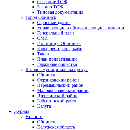
Создание ТСЖ
Закон о ТСЖ
Типовая документация
Город Обнинск
Офисные здания
Управляющие и обслуживающие компании
Генеральный план
СМИ
Гостиницы Обнинска
Бары, рестораны, кафе
Такси
План приватизации
Гаражные общества
Каталог муниципальных услуг
Обнинск
Ферзиковский район
Перемышльский район
Малоярославецкий район
Дзержинский район
Бабынинский район
Калуга
Журнал
Новости
Обнинск
Калужская область