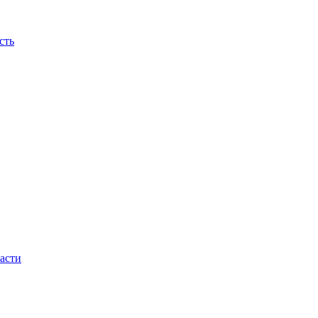
сть
асти