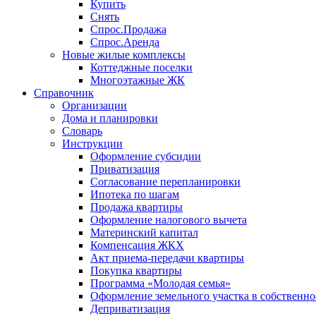
Купить
Снять
Спрос.Продажа
Спрос.Аренда
Новые жилые комплексы
Коттеджные поселки
Многоэтажные ЖК
Справочник
Организации
Дома и планировки
Словарь
Инструкции
Оформление субсидии
Приватизация
Согласование перепланировки
Ипотека по шагам
Продажа квартиры
Оформление налогового вычета
Материнский капитал
Компенсация ЖКХ
Акт приема-передачи квартиры
Покупка квартиры
Программа «Молодая семья»
Оформление земельного участка в собственно
Деприватизация