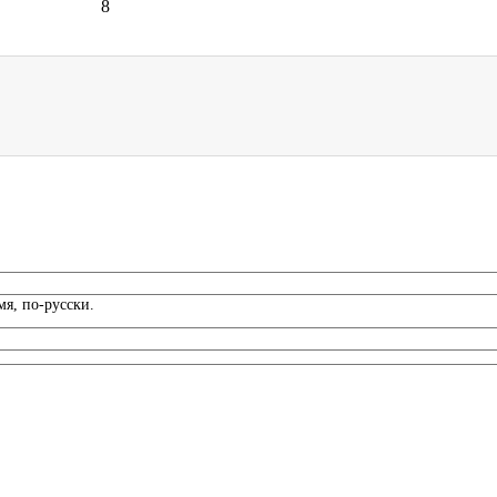
8
я, по-русски.