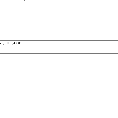
1
я, по-русски.