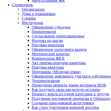
Многоэтажные ЖК
Справочник
Организации
Дома и планировки
Словарь
Инструкции
Оформление субсидии
Приватизация
Согласование перепланировки
Ипотека по шагам
Продажа квартиры
Оформление налогового вычета
Материнский капитал
Компенсация ЖКХ
Акт приема-передачи квартиры
Покупка квартиры
Программа «Молодая семья»
Оформление земельного участка в собственно
Деприватизация
Проведение ремонта домов ветеранов ВОВ
Как получить свою кредитную историю
Перевод земель из одной категории в другую
Получение постоянной прописки в Обнинске
Создание приодомовой автостоянки
Как стать участником военной ипотеки