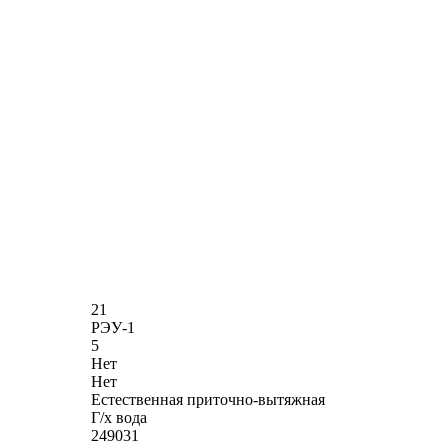
21
РЭУ-1
5
Нет
Нет
Естественная приточно-вытяжная
Г/х вода
249031