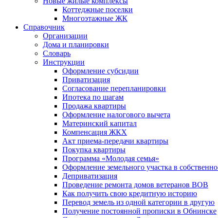
Новые жилые комплексы
Коттеджные поселки
Многоэтажные ЖК
Справочник
Организации
Дома и планировки
Словарь
Инструкции
Оформление субсидии
Приватизация
Согласование перепланировки
Ипотека по шагам
Продажа квартиры
Оформление налогового вычета
Материнский капитал
Компенсация ЖКХ
Акт приема-передачи квартиры
Покупка квартиры
Программа «Молодая семья»
Оформление земельного участка в собственно
Деприватизация
Проведение ремонта домов ветеранов ВОВ
Как получить свою кредитную историю
Перевод земель из одной категории в другую
Получение постоянной прописки в Обнинске