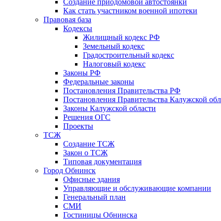
Создание приодомовой автостоянки
Как стать участником военной ипотеки
Правовая база
Кодексы
Жилищный кодекс РФ
Земельный кодекс
Градостроительный кодекс
Налоговый кодекс
Законы РФ
Федеральные законы
Постановления Правительства РФ
Постановления Правительства Калужской обл
Законы Калужской области
Решения ОГС
Проекты
ТСЖ
Создание ТСЖ
Закон о ТСЖ
Типовая документация
Город Обнинск
Офисные здания
Управляющие и обслуживающие компании
Генеральный план
СМИ
Гостиницы Обнинска