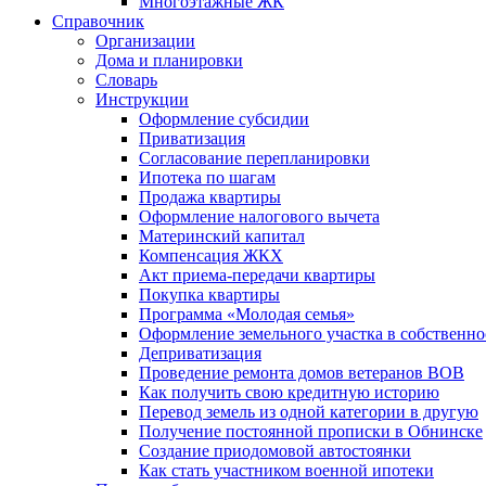
Многоэтажные ЖК
Справочник
Организации
Дома и планировки
Словарь
Инструкции
Оформление субсидии
Приватизация
Согласование перепланировки
Ипотека по шагам
Продажа квартиры
Оформление налогового вычета
Материнский капитал
Компенсация ЖКХ
Акт приема-передачи квартиры
Покупка квартиры
Программа «Молодая семья»
Оформление земельного участка в собственно
Деприватизация
Проведение ремонта домов ветеранов ВОВ
Как получить свою кредитную историю
Перевод земель из одной категории в другую
Получение постоянной прописки в Обнинске
Создание приодомовой автостоянки
Как стать участником военной ипотеки