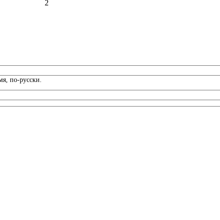
2
я, по-русски.