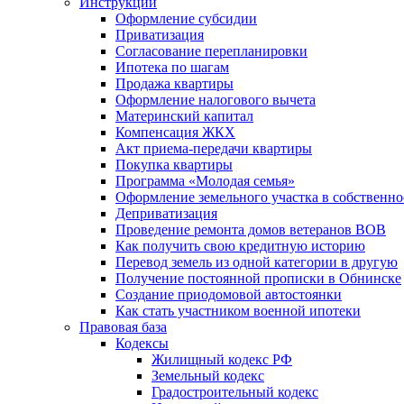
Инструкции
Оформление субсидии
Приватизация
Согласование перепланировки
Ипотека по шагам
Продажа квартиры
Оформление налогового вычета
Материнский капитал
Компенсация ЖКХ
Акт приема-передачи квартиры
Покупка квартиры
Программа «Молодая семья»
Оформление земельного участка в собственно
Деприватизация
Проведение ремонта домов ветеранов ВОВ
Как получить свою кредитную историю
Перевод земель из одной категории в другую
Получение постоянной прописки в Обнинске
Создание приодомовой автостоянки
Как стать участником военной ипотеки
Правовая база
Кодексы
Жилищный кодекс РФ
Земельный кодекс
Градостроительный кодекс