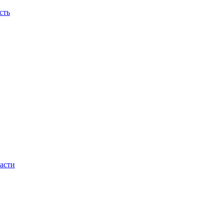
сть
асти