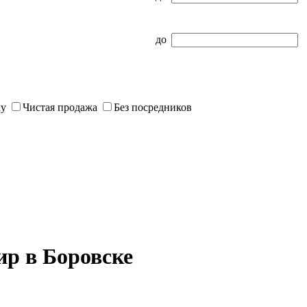
до
ку
Чистая продажа
Без посредников
р в Боровске