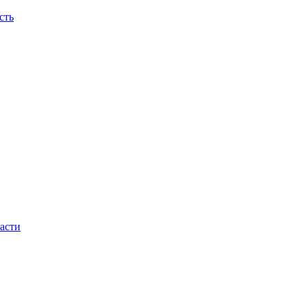
сть
асти