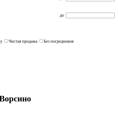
до
ку
Чистая продажа
Без посредников
 Ворсино