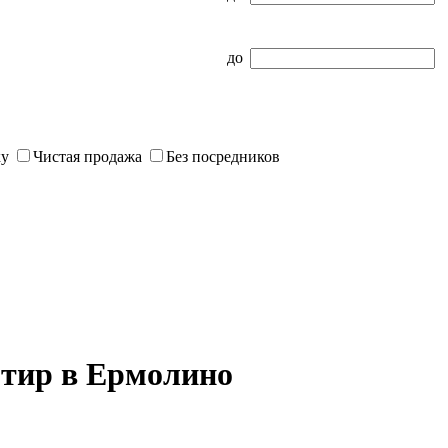
до
ку
Чистая продажа
Без посредников
тир в Ермолино