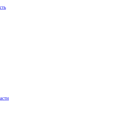
сть
асти