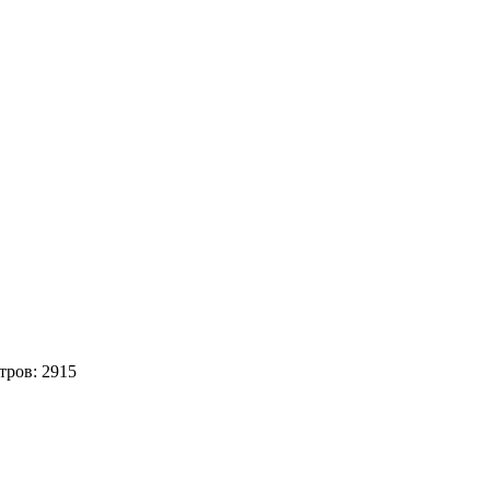
тров:
2915