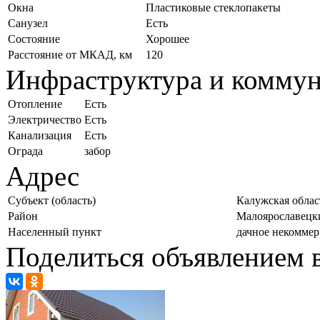
Окна
Пластиковые стеклопакеты
Санузел
Есть
Состояние
Хорошее
Расстояние от МКАД, км
120
Инфраструктура и комму
Отопление
Есть
Электричество
Есть
Канализация
Есть
Ограда
забор
Адрес
Субъект (область)
Калужская облас
Район
Малоярославецк
Населенный пункт
дачное некоммер
Поделиться объявлением в