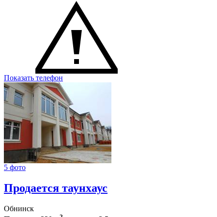
Показать телефон
5 фото
Продается таунхаус
Обнинск
2