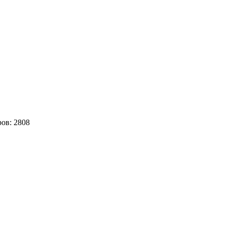
ров:
2808