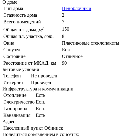
О доме
Тип дома
Пеноблочный
Этажность дома
2
Всего помещений
7
2
150
Общая пл. дома,
м
Общая пл. участка,
сот.
8
Окна
Пластиковые стеклопакеты
Санузел
Есть
Состояние
Отличное
Расстояние от МКАД, км
90
Бытовые условия
Телефон
Не проведен
Интернет
Проведен
Инфраструктура и коммуникации
Отопление
Есть
Электричество
Есть
Газопровод
Есть
Канализация
Есть
Адрес
Населенный пункт
Обнинск
Поделиться объявлением в соцсетях: