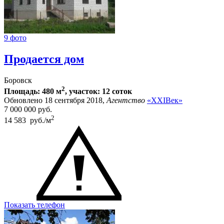
9 фото
Продается дом
Боровск
2
Площадь: 480 м
, участок: 12 соток
Обновлено 18 сентября 2018,
Агентство
«XXIВек»
7 000 000
руб.
2
14 583 руб./м
Показать телефон