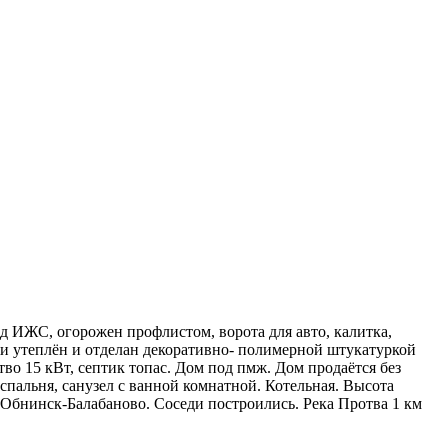
д ИЖС, огорожен профлистом, ворота для авто, калитка,
и утеплён и отделан декоративно- полимерной штукатуркой
во 15 кВт, септик топас. Дом под пмж. Дом продаётся без
1 спальня, санузел с ванной комнатной. Котельная. Высота
т Обнинск-Балабаново. Соседи построились. Река Протва 1 км