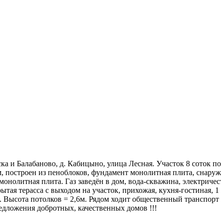
 и Балабаново, д. Кабицыно, улица Лесная. Участок 8 соток по
 построен из пеноблоков, фундамент монолитная плита, снаруж
нолитная плита. Газ заведён в дом, вода-скважина, электричест
рытая терасса с выходом на участок, прихожая, кухня-гостиная, 
лл. Высота потолков = 2,6м. Рядом ходит общественный транспор
едложения добротных, качественных домов !!!