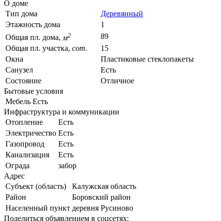
О доме
Тип дома
Деревянный
Этажность дома
1
2
89
Общая пл. дома,
м
Общая пл. участка,
сот.
15
Окна
Пластиковые стеклопакеты
Санузел
Есть
Состояние
Отличное
Бытовые условия
Мебель
Есть
Инфраструктура и коммуникации
Отопление
Есть
Электричество
Есть
Газопровод
Есть
Канализация
Есть
Ограда
забор
Адрес
Субъект (область)
Калужская область
Район
Боровский район
Населенный пункт
деревня Русиново
Поделиться объявлением в соцсетях: