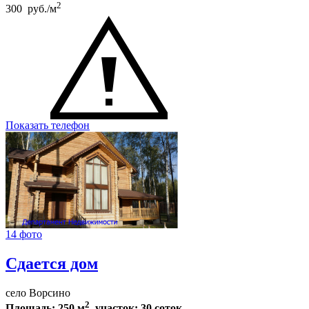
2
300 руб./м
Показать телефон
14 фото
Сдается дом
село Ворсино
2
Площадь: 250 м
, участок: 30 соток