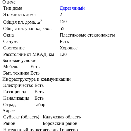
О даче
Тип дома
Деревянный
Этажность дома
2
2
150
Общая пл. дома,
м
Общая пл. участка,
сот.
55
Окна
Пластиковые стеклопакеты
Санузел
Есть
Состояние
Хорошее
Расстояние от МКАД, км
120
Бытовые условия
Мебель
Есть
Быт. техника
Есть
Инфраструктура и коммуникации
Электричество
Есть
Газопровод
Есть
Канализация
Есть
Ограда
забор
Адрес
Субъект (область)
Калужская область
Район
Боровский район
Населенный пункт
деревня Гордеево