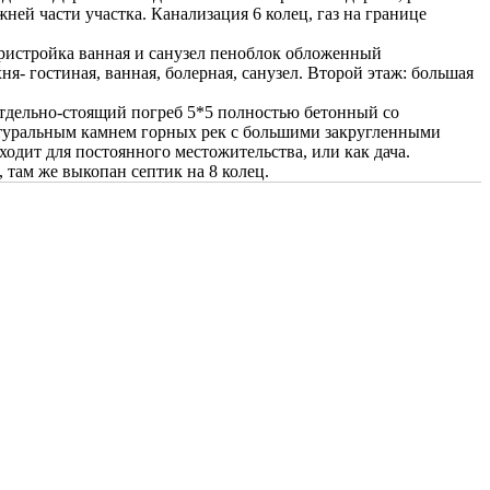
ней части участка. Канализация 6 колец, газ на границе
пристройка ванная и санузел пеноблок обложенный
я- гостиная, ванная, болерная, санузел. Второй этаж: большая
 Отдельно-стоящий погреб 5*5 полностью бетонный со
натуральным камнем горных рек с большими закругленными
ходит для постоянного местожительства, или как дача.
, там же выкопан септик на 8 колец.