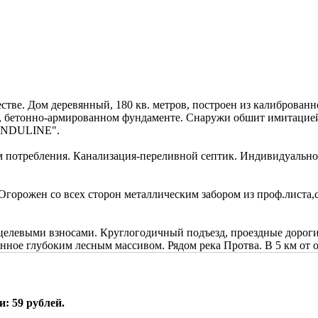
стве. Дом деревянный, 180 кв. метров, построен из калиброва
, бетонно-армированном фундаменте. Снаружи обшит имитацией 
"ONDULINE".
м потребления. Канализация-переливной септик. Индивидуально
Огорожен со всех сторон металлическим забором из проф.листа,
целевыми взносами. Круглогодичный подъезд, проездные дорог
ённое глубоким лесным массивом. Рядом река Протва. В 5 км о
: 59 рублей.