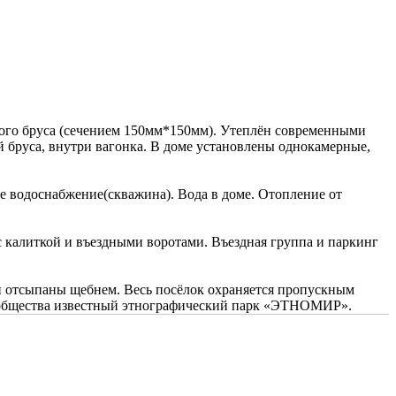
нного бруса (сечением 150мм*150мм). Утеплён современными
бруса, внутри вагонка. В доме установлены однокамерные,
е водоснабжение(скважина). Вода в доме. Отопление от
с калиткой и въездными воротами. Въездная группа и паркинг
и отсыпаны щебнем. Весь посёлок охраняется пропускным
т общества известный этнографический парк «ЭТНОМИР».