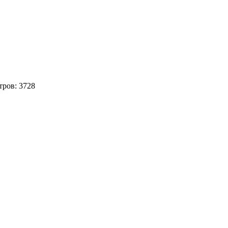
тров:
3728