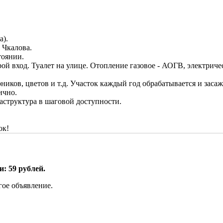
а).
и Чкалова.
тоянии.
рой вход. Туалет на улице. Отопление газовое - АОГВ, электричес
рников, цветов и т.д. Участок каждый год обрабатывается и зас
ично.
аструктура в шаговой доступности.
ок!
: 59 рублей.
гое объявление.