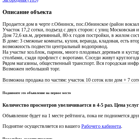
Описание объекта
Продается дом в черте г.Обнинск, пос.Обнинское (район вокзал
Участок 17,2 сотки, подъезд с двух сторон: с улиц Московская 
Дом 72,6 кв.м, деревянный, 80-х годов постройки, в жилом сос
В доме: 3 смежные комнаты, кухня, веранда, кладовая, есть вто
возможность подвести центральный водопровод.
На участке хоз.блок, парник, много плодовых деревьев и куста
столбами, сзади профлист с воротами. Соседи живут круглогод
Рядом магазины, общественный транспорт. Вся городская инфр
Возможен небольшой торг.
Возможна продажа по частям: участок 10 соток или дом + 7 сот
Поднимите это объявление на первое место
Количество просмотров увеличивается в 4-5 раз. Цена услуги
Объявление будет на 1 месте рейтинга, пока не поднимется дру
Поднятие осуществляется из вашего
Рабочего кабинета
.
Пожалуйста, скажите продавцу,