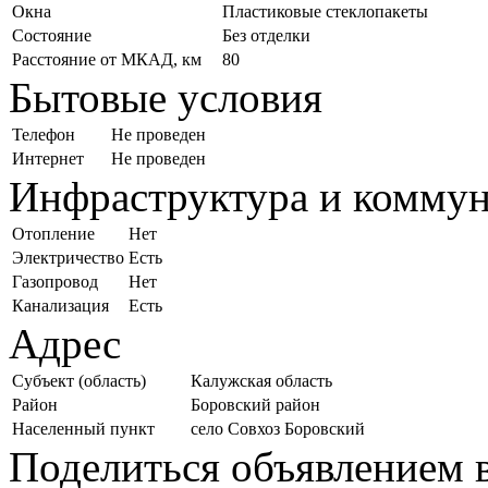
Окна
Пластиковые стеклопакеты
Состояние
Без отделки
Расстояние от МКАД, км
80
Бытовые условия
Телефон
Не проведен
Интернет
Не проведен
Инфраструктура и комму
Отопление
Нет
Электричество
Есть
Газопровод
Нет
Канализация
Есть
Адрес
Субъект (область)
Калужская область
Район
Боровский район
Населенный пункт
село Совхоз Боровский
Поделиться объявлением в