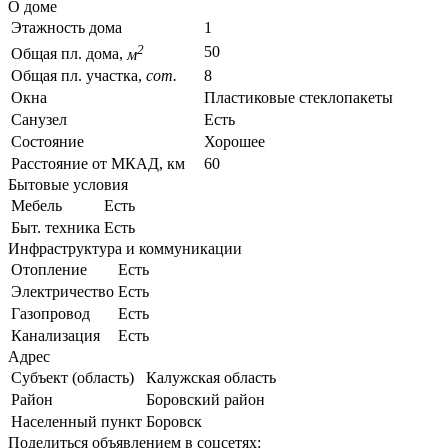
О доме
Этажность дома
1
2
50
Общая пл. дома,
м
Общая пл. участка,
сот.
8
Окна
Пластиковые стеклопакеты
Санузел
Есть
Состояние
Хорошее
Расстояние от МКАД, км
60
Бытовые условия
Мебель
Есть
Быт. техника
Есть
Инфраструктура и коммуникации
Отопление
Есть
Электричество
Есть
Газопровод
Есть
Канализация
Есть
Адрес
Субъект (область)
Калужская область
Район
Боровский район
Населенный пункт
Боровск
Поделиться объявлением в соцсетях: