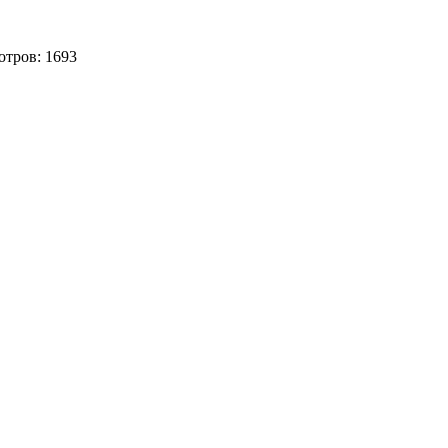
отров:
1693