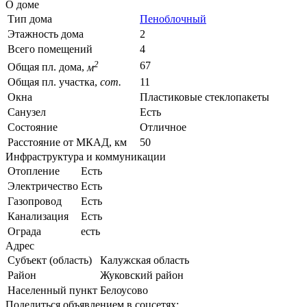
О доме
Тип дома
Пеноблочный
Этажность дома
2
Всего помещений
4
2
67
Общая пл. дома,
м
Общая пл. участка,
сот.
11
Окна
Пластиковые стеклопакеты
Санузел
Есть
Состояние
Отличное
Расстояние от МКАД, км
50
Инфраструктура и коммуникации
Отопление
Есть
Электричество
Есть
Газопровод
Есть
Канализация
Есть
Ограда
есть
Адрес
Субъект (область)
Калужская область
Район
Жуковский район
Населенный пункт
Белоусово
Поделиться объявлением в соцсетях: