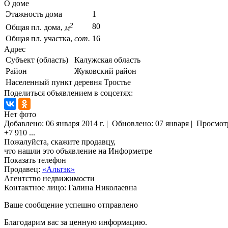
О доме
Этажность дома
1
2
80
Общая пл. дома,
м
Общая пл. участка,
сот.
16
Адрес
Субъект (область)
Калужская область
Район
Жуковский район
Населенный пункт
деревня Тростье
Поделиться объявлением в соцсетях:
Нет фото
Добавлено:
06 января 2014 г.
|
Обновлено: 07 января
|
Просмот
+7 910
...
Пожалуйста, скажите продавцу,
что нашли это объявление на Информетре
Показать телефон
Продавец:
«Альтэк»
Агентство недвижимости
Контактное лицо: Галина Николаевна
Ваше сообщение успешно отправлено
Благодарим вас за ценную информацию.