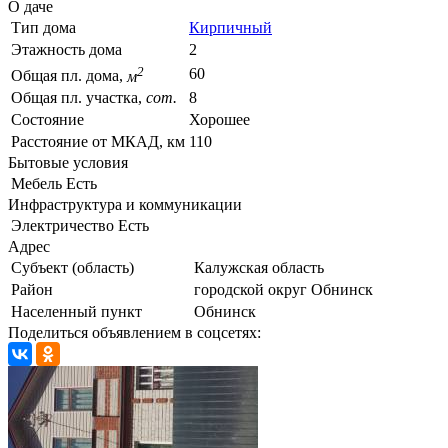
О даче
Тип дома
Кирпичный
Этажность дома
2
2
60
Общая пл. дома,
м
Общая пл. участка,
сот.
8
Состояние
Хорошее
Расстояние от МКАД, км
110
Бытовые условия
Мебель
Есть
Инфраструктура и коммуникации
Электричество
Есть
Адрес
Субъект (область)
Калужская область
Район
городской округ Обнинск
Населенный пункт
Обнинск
Поделиться объявлением в соцсетях: