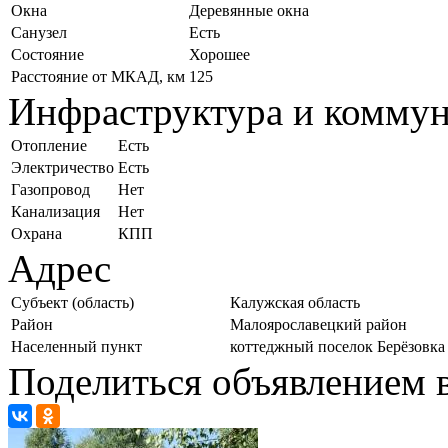
Окна
Деревянные окна
Санузел
Есть
Состояние
Хорошее
Расстояние от МКАД, км
125
Инфраструктура и комму
Отопление
Есть
Электричество
Есть
Газопровод
Нет
Канализация
Нет
Охрана
КПП
Адрес
Субъект (область)
Калужская область
Район
Малоярославецкий район
Населенный пункт
коттеджный поселок Берёзовка
Поделиться объявлением в