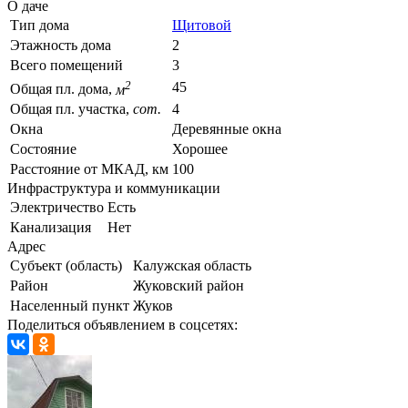
О даче
Тип дома
Щитовой
Этажность дома
2
Всего помещений
3
2
45
Общая пл. дома,
м
Общая пл. участка,
сот.
4
Окна
Деревянные окна
Состояние
Хорошее
Расстояние от МКАД, км
100
Инфраструктура и коммуникации
Электричество
Есть
Канализация
Нет
Адрес
Субъект (область)
Калужская область
Район
Жуковский район
Населенный пункт
Жуков
Поделиться объявлением в соцсетях: