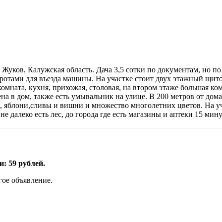
Жуков, Калужская область. Дача 3,5 сотки по документам, но п
воротами для въезда машины. На участке стоит двух этажный щит
мната, кухня, прихожая, столовая, на втором этаже большая ко
ена в дом, также есть умывальник на улице. В 200 метров от дома
яблони,сливы и вишни и множество многолетних цветов. На учас
не далеко есть лес, до города где есть магазины и аптеки 15 ми
: 59 рублей.
гое объявление.