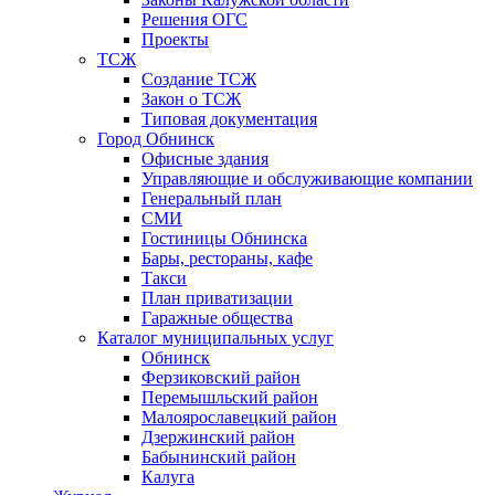
Решения ОГС
Проекты
ТСЖ
Создание ТСЖ
Закон о ТСЖ
Типовая документация
Город Обнинск
Офисные здания
Управляющие и обслуживающие компании
Генеральный план
СМИ
Гостиницы Обнинска
Бары, рестораны, кафе
Такси
План приватизации
Гаражные общества
Каталог муниципальных услуг
Обнинск
Ферзиковский район
Перемышльский район
Малоярославецкий район
Дзержинский район
Бабынинский район
Калуга