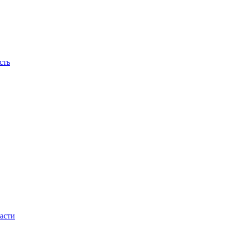
сть
асти