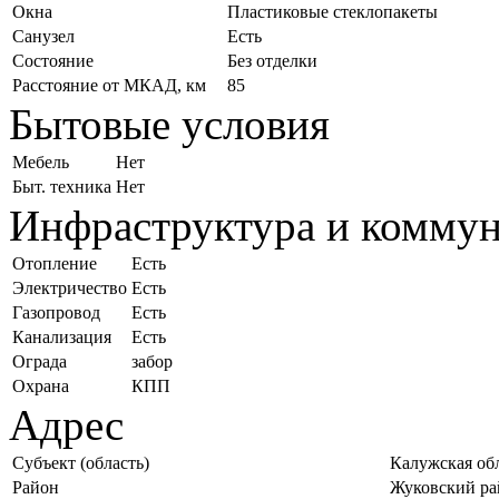
Окна
Пластиковые стеклопакеты
Санузел
Есть
Состояние
Без отделки
Расстояние от МКАД, км
85
Бытовые условия
Мебель
Нет
Быт. техника
Нет
Инфраструктура и комму
Отопление
Есть
Электричество
Есть
Газопровод
Есть
Канализация
Есть
Ограда
забор
Охрана
КПП
Адрес
Субъект (область)
Калужская об
Район
Жуковский ра