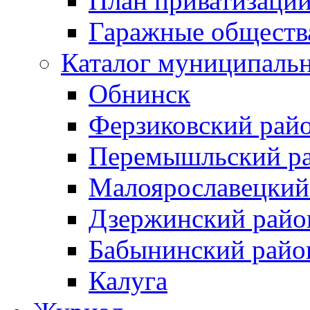
План приватизаци
Гаражные обществ
Каталог муниципаль
Обнинск
Ферзиковский рай
Перемышльский р
Малоярославецкий
Дзержинский райо
Бабынинский райо
Калуга