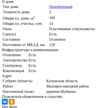
О доме
Тип дома
Пеноблочный
Этажность дома
2
2
160
Общая пл. дома,
м
Общая пл. участка,
сот.
14
Окна
Пластиковые стеклопакеты
Санузел
Есть
Состояние
Отличное
Расстояние от МКАД, км
120
Инфраструктура и коммуникации
Отопление
Есть
Электричество
Есть
Газопровод
Есть
Канализация
Есть
Адрес
Субъект (область)
Калужская область
Район
Малоярославецкий район
Населенный пункт
деревня Шубинка
Поделиться объявлением в соцсетях:
Нет фото