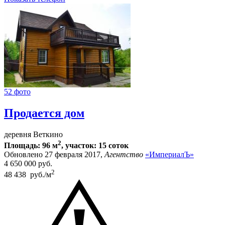
52 фото
Продается дом
деревня Веткино
2
Площадь: 96 м
, участок: 15 соток
Обновлено 27 февраля 2017,
Агентство
«ИмпериалЪ»
4 650 000
руб.
2
48 438 руб./м