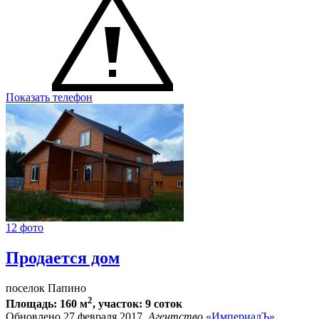
Показать телефон
12 фото
Продается дом
поселок Папино
2
Площадь: 160 м
, участок: 9 соток
Обновлено 27 февраля 2017,
Агентство
«ИмпериалЪ»