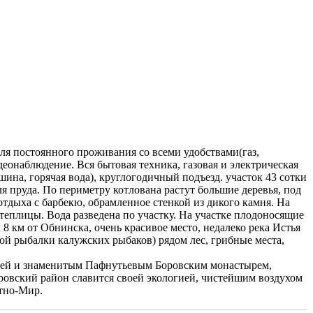
для постоянного проживания со всеми удобствами(газ,
деонаблюдение. Вся бытовая техника, газовая и электрическая
ина, горячая вода), круглогодичный подъезд. участок 43 сотки
я пруда. По периметру котлована растут большие деревья, под
отдыха с барбекю, обрамленное стенкой из дикого камня. На
е теплицы. Вода разведена по участку. На участке плодоносящие
 8 км от Обнинска, очень красивое место, недалеко река Истья
ой рыбалки калужских рыбаков) рядом лес, грибные места,
рквей и знаменитым Пафнутьевым Боровским монастырем,
оровский район славится своей экологией, чистейшим воздухом
тно-Мир.