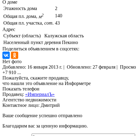
О доме
Этажность дома
2
2
140
Общая пл. дома,
м
Общая пл. участка,
сот.
43
Адрес
Субъект (область)
Калужская область
Населенный пункт
деревня Пекино
Поделиться объявлением в соцсетях:
Нет фото
Добавлено:
16 января 2013 г.
|
Обновлено: 27 февраля
|
Просмо
+7 910
...
Пожалуйста, скажите продавцу,
что нашли это объявление на Информетре
Показать телефон
Продавец:
«ИмпериалЪ»
Агентство недвижимости
Контактное лицо: Дмитрий
Ваше сообщение успешно отправлено
Благодарим вас за ценную информацию.