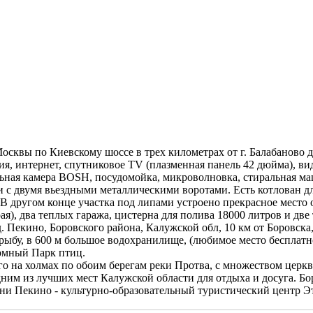
Москвы по Киевскому шоссе в трех километрах от г. Балабаново 
ия, интернет, спутниковое TV (плазменная панель 42 дюйма), ви
льная камера BOSH, посудомойка, микроволновка, стиральная маш
 с двумя вьездными металлическими воротами. Есть котлован дл
В другом конце участка под липами устроено прекрасное место 
рая), два теплых гаража, цистерна для полива 18000 литров и дв
. Пекино, Боровского района, Калужской обл, 10 км от Боровска,
 рыбу, в 600 м большое водохранилище, (любимое место бесплатн
ромный Парк птиц.
ого на холмах по обоим берегам реки Протва, с множеством це
дним из лучших мест Калужской области для отдыха и досуга. Б
и Пекино - культурно-образовательный туристический центр Э