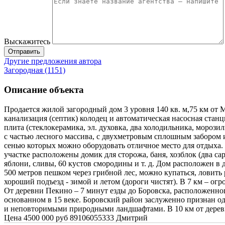
Выскажитесь
Отправить
Другие предложения автора
Загородная (1151)
Описание объекта
Продается жилой загородный дом 3 уровня 140 кв. м,75 км от 
канализация (септик) колодец и автоматическая насосная станц
плита (стеклокерамика, эл. духовка, два холодильника, морози
с частью лесного массива, с двухметровым сплошным забором и
сенью которых можно оборудовать отличное место для отдыха. 
участке расположены домик для сторожа, баня, хозблок (два са
яблони, сливы, 60 кустов смородины и т. д. Дом расположен в д
500 метров пешком через грибной лес, можно купаться, ловить
хороший подъезд - зимой и летом (дороги чистят). В 7 км – ог
От деревни Пекино – 7 минут езды до Боровска, расположенн
основанном в 15 веке. Боровский район заслуженно признан о
и неповторимыми природными ландшафтами. В 10 км от деревн
Цена 4500 000 руб 89106055333 Дмитрий