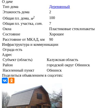
О даче
Тип дома
Деревянный
Этажность дома
2
2
100
Общая пл. дома,
м
Общая пл. участка,
сот.
7
Окна
Пластиковые стеклопакеты
Состояние
Хорошее
Расстояние от МКАД, км
90
Инфраструктура и коммуникации
Ограда
есть
Адрес
Субъект (область)
Калужская область
Район
городской округ Обнинск
Населенный пункт
Обнинск
Поделиться объявлением в соцсетях: