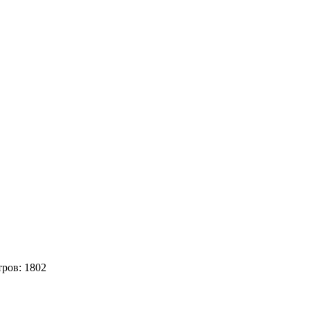
тров:
1802