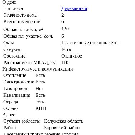
О даче
Тип дома
Деревянный
Этажность дома
2
Всего помещений
6
2
120
Общая пл. дома,
м
Общая пл. участка,
сот.
6
Окна
Пластиковые стеклопакеты
Санузел
Есть
Состояние
Отличное
Расстояние от МКАД, км
110
Инфраструктура и коммуникации
Отопление
Есть
Электричество
Есть
Газопровод
Нет
Канализация
Есть
Ограда
есть
Охрана
КПП
Адрес
Субъект (область)
Калужская область
Район
Боровский район
Населенный пункт
деревня Городня