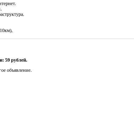
нтернет.
.
аструктура.
10км),
: 59 рублей.
гое объявление.