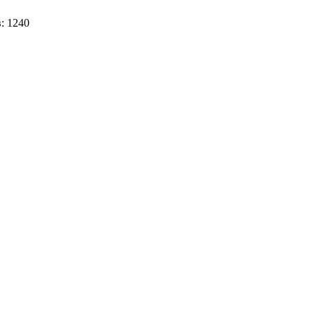
в:
1240