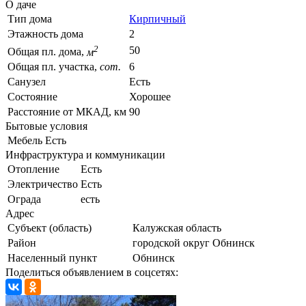
О даче
Тип дома
Кирпичный
Этажность дома
2
2
50
Общая пл. дома,
м
Общая пл. участка,
сот.
6
Санузел
Есть
Состояние
Хорошее
Расстояние от МКАД, км
90
Бытовые условия
Мебель
Есть
Инфраструктура и коммуникации
Отопление
Есть
Электричество
Есть
Ограда
есть
Адрес
Субъект (область)
Калужская область
Район
городской округ Обнинск
Населенный пункт
Обнинск
Поделиться объявлением в соцсетях: