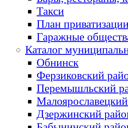
Такси
План приватизаци
Гаражные обществ
Каталог муниципаль
Обнинск
Ферзиковский рай
Перемышльский р
Малоярославецкий
Дзержинский райо
Бабынинский райо